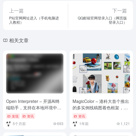
上一篇
下一篇
P站官网网址进入（手机电脑进
QQ邮箱官网登录入口（网页版
入教程）
登录入口）
相关文章
Open Interpreter – 开源AI终
MagicColor – 港科大首个推出
端助手，支持在本地环境中运
的多实例线稿图着色框架，自
行
动将线稿图转换为色彩丰富的
发现
资讯
资讯
图像
5个月前
693
1年前
1,121