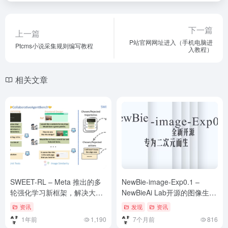
下一篇
上一篇
P站官网网址进入（手机电脑进
Ptcms小说采集规则编写教程
入教程）
相关文章
SWEET-RL – Meta 推出的多
NewBie-image-Exp0.1 –
轮强化学习新框架，解决大型
NewBieAi Lab开源的图像生成
语言模型复杂难题
模型，能生成高质量动漫图像
资讯
发现
资讯
1年前
1,190
7个月前
816