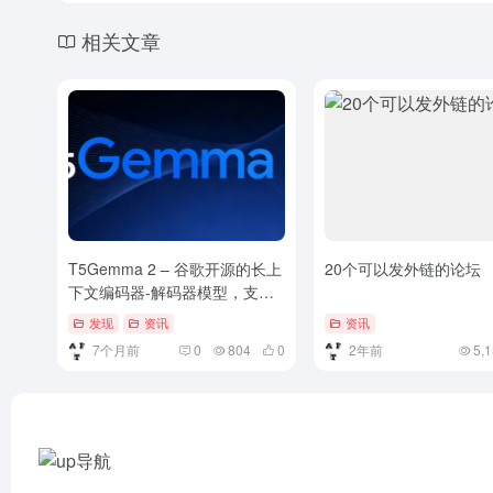
相关文章
T5Gemma 2 – 谷歌开源的长上
20个可以发外链的论坛
下文编码器-解码器模型，支持
超过 140 种语言
发现
资讯
资讯
7个月前
0
804
0
2年前
5,