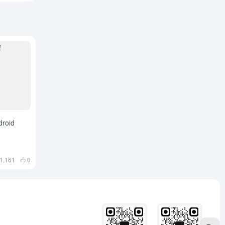
roid
1,161
0