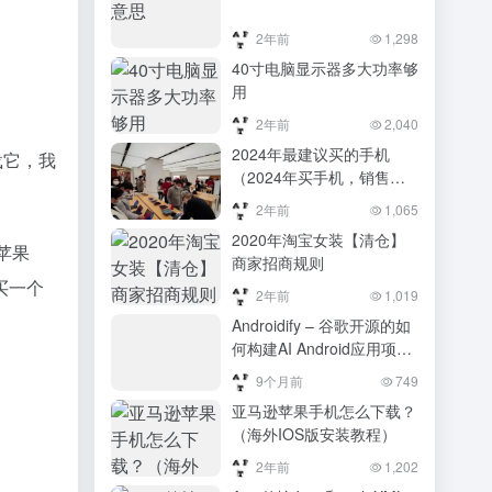
2年前
1,298
40寸电脑显示器多大功率够
用
2年前
2,040
2024年最建议买的手机
载它，我
（2024年买手机，销售为
何不建议256G的？这三个
2年前
1,065
原因很真实，别不懂）
2020年淘宝女装【清仓】
2024年买手机，销售为何
苹果
商家招商规则
不建议256G的？这三个原
买一个
因很真实，别不懂
2年前
1,019
Androidify – 谷歌开源的如
何构建AI Android应用项
目，创建个性化安卓机器人
9个月前
749
亚马逊苹果手机怎么下载？
（海外IOS版安装教程）
2年前
1,202