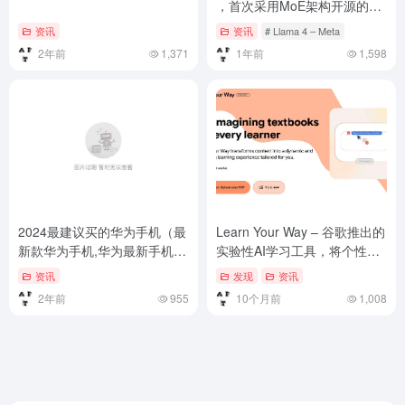
，首次采用MoE架构开源的多
模态系列AI模型
资讯
资讯
# Llama 4 – Meta
2年前
1,371
1年前
1,598
2024最建议买的华为手机（最
Learn Your Way – 谷歌推出的
新款华为手机,华为最新手机发
实验性AI学习工具，将个性化
布,科技新品抢先看）最新款华
教育推向新的前沿
资讯
发现
资讯
为手机,华为最新手机发布,科
2年前
955
10个月前
1,008
技新品抢先看