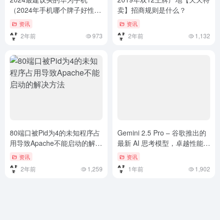
（2024年手机哪个牌子好性价
卖】招商规则是什么？
比高？知名品牌推荐）2024年
资讯
资讯
手机哪个牌子好性价比高？知
2年前
973
2年前
1,132
名品牌推荐
80端口被Pid为4的未知程序占
Gemini 2.5 Pro – 谷歌推出的
用导致Apache不能启动的解决
最新 AI 思考模型，卓越性能榜
方法
居第一
资讯
资讯
2年前
1,259
1年前
1,902