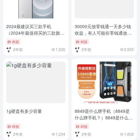
2024最建议买三款手机
30000元放零钱通一天多少钱
（2024年最值得买的三款旗舰
收益，有人可能在零钱通放
手机推荐）2024年最值得买的
100万吗
科技
科技
三款旗舰手机推荐
2年前
1,535
2年前
2,555
1g硬盘有多少容量
8849是什么牌手机（8849是
什么牌手机？）8849是什么牌
手机？
科技
科技
2年前
1,234
2年前
1,602