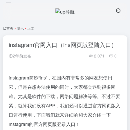
首页
•
资讯
•
正文
instagram官网入口（ins网页版登陆入口）
2年前发布
2,071
0
instagram简称“ins”，在国内有非常多的网友想使用
它，但是在想办法使用的同时，大家都会遇到很多困
难。尤其是软件的下载，网络问题解决等等。不过不要
紧，就算我们没有APP，我们还可以通过官方网页版入
口进行使用，下面我们就来详细的和大家介绍一下
instagram的官方网页版登录入口！