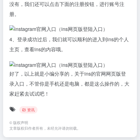
没有，我们还可以点击下面的注册按钮，进行账号注
册。
4、登录成功过后，我们就可以顺利的进入到ins的个人
主页，查看ins的内容哦。
好了，以上就是小编分享的，关于ins的官网网页版登
录入口，不管你是手机还是电脑，都是这么操作的，大
家赶紧去试试吧！
资讯
©
版权声明
文章版权归作者所有，未经允许请勿转载。