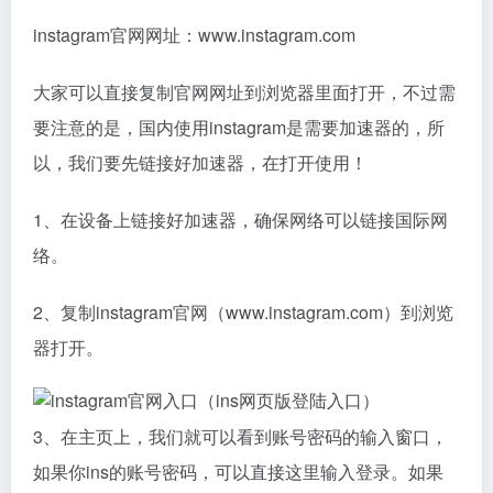
instagram官网网址：www.instagram.com
大家可以直接复制官网网址到浏览器里面打开，不过需
要注意的是，国内使用instagram是需要加速器的，所
以，我们要先链接好加速器，在打开使用！
1、在设备上链接好加速器，确保网络可以链接国际网
络。
2、复制instagram官网（www.instagram.com）到浏览
器打开。
3、在主页上，我们就可以看到账号密码的输入窗口，
如果你ins的账号密码，可以直接这里输入登录。如果