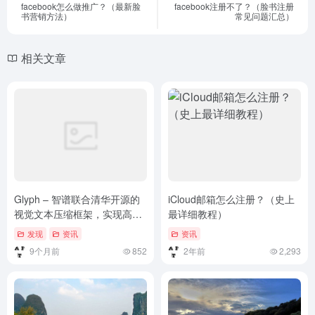
facebook怎么做推广？（最新脸
facebook注册不了？（脸书注册
书营销方法）
常见问题汇总）
相关文章
Glyph – 智谱联合清华开源的
iCloud邮箱怎么注册？（史上
视觉文本压缩框架，实现高效
最详细教程）
的上下文压缩
发现
资讯
资讯
9个月前
852
2年前
2,293