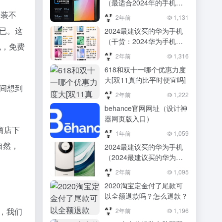
（最适合2024年的手机有
哪些？这四款手机性价比超
安装不
2年前
1,131
高！）最适合2024年的手
而已。这
2024最建议买的华为手机
机有哪些？这四款手机性价
（干货：2024华为手机选
比超高！
包，免费
购指南，内行人都避开这些
2年前
1,316
坑！）干货：2024华为手
618和双十一哪个优惠力度
机选购指南，内行人都避开
大[双11真的比平时便宜吗]
这些坑！
时间想到
2年前
1,222
behance官网网址（设计神
器网页版入口）
商店下
1年前
1,059
自然，
2024最建议买的华为手机
（2024最建议买的华为手
机 公认比较好的五款华为
2年前
1,095
手机）2024最建议买的华
2020淘宝定金付了尾款可
为手机 公认比较好的五款
以全额退款吗？怎么退款？
华为手机
以，我们
2年前
1,196