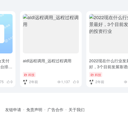
合支付
aidl远程调用_远程过程调用
2022现在什么行业
平台排名
好，3个目前发展靠谱
较好？聚
业
科技
科技
075
0
2年前
1,137
0
2年前
友链申请
免责声明
广告合作
关于我们