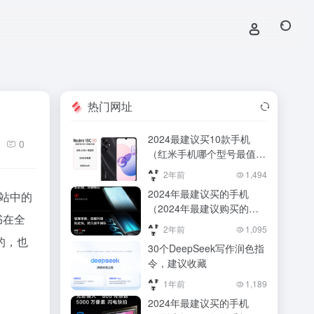
热门网址
2024最建议买10款手机
0
（红米手机哪个型号最值得
入手？2024五款高性价比
2年前
1,494
机型推荐）红米手机哪个型
2024年最建议买的手机
网站中的
号最值得入手？2024五款
（2024年最建议购买的三
高性价比机型推荐
书在全
款旗舰手机推荐）2024年
2年前
1,095
最建议购买的三款旗舰手机
的，也
30个DeepSeek写作润色指
推荐
令，建议收藏
1年前
1,189
2024年最建议买的手机