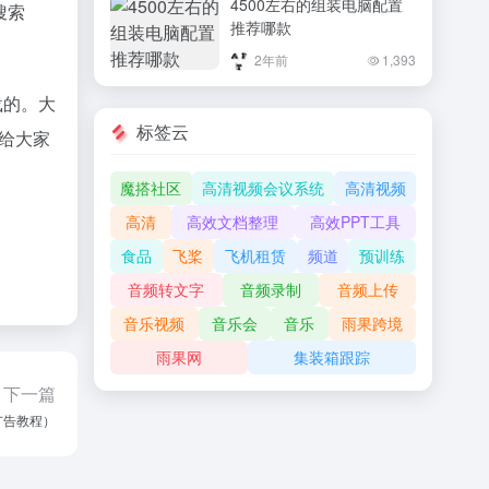
4500左右的组装电脑配置
搜索
推荐哪款
2年前
1,393
载的。大
标签云
经给大家
魔搭社区
高清视频会议系统
高清视频
高清
高效文档整理
高效PPT工具
食品
飞桨
飞机租赁
频道
预训练
音频转文字
音频录制
音频上传
音乐视频
音乐会
音乐
雨果跨境
雨果网
集装箱跟踪
下一篇
广告教程）