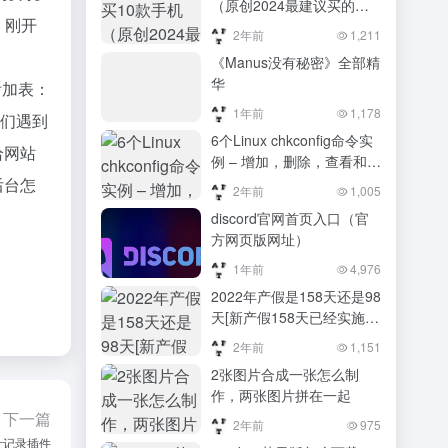
（原创2024最建议买的手
，刚开
机：这4款大屏配置，系统
2年前
1,211
流畅，体验感拉满）原创
《Manus没有秘密》全部精
2024最建议买的手机：这4
华
的附加表：
款大屏配置，系统流畅，体
验感拉满
1年前
1,178
朋友们遇到
6个Linux chkconfig命令实
给网站
例 – 增加，删除，查看和修
改services的自动启动选项
后台怎
2年前
1,005
discord官网首页入口（官
方网页版网址）
1年前
4,976
2022年产假是158天还是98
天[新产假158天已经实施了
吗]
2年前
1,151
2张图片合成一张怎么制
作，两张图片拼在一起
下一篇
2年前
975
计记录插件