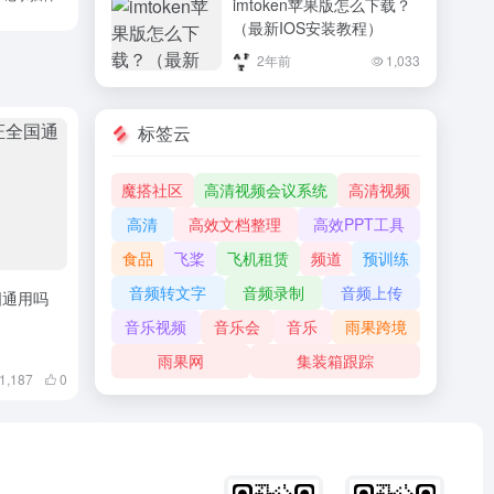
imtoken苹果版怎么下载？
（最新IOS安装教程）
2年前
1,033
标签云
魔搭社区
高清视频会议系统
高清视频
高清
高效文档整理
高效PPT工具
食品
飞桨
飞机租赁
频道
预训练
音频转文字
音频录制
音频上传
国通用吗
音乐视频
音乐会
音乐
雨果跨境
雨果网
集装箱跟踪
1,187
0