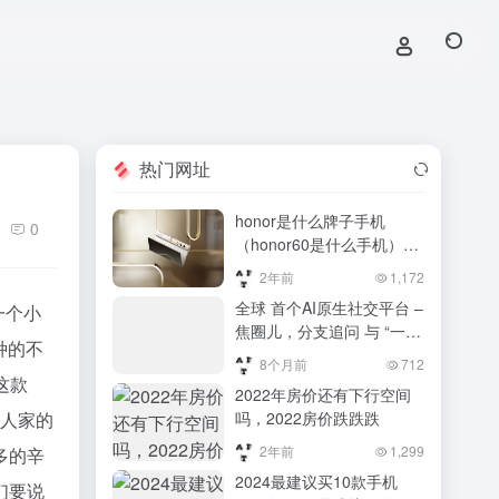
热门网址
honor是什么牌子手机
0
（honor60是什么手机）
honor60是什么手机
2年前
1,172
全球 首个AI原生社交平台 –
一个小
焦圈儿，分支追问 与 “一键
种的不
复刻” 两大核心功能
8个月前
712
这款
2022年房价还有下行空间
么人家的
吗，2022房价跌跌跌
2年前
1,299
多的辛
2024最建议买10款手机
们要说