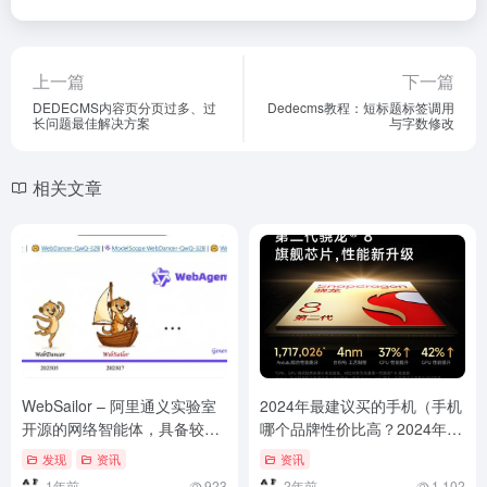
上一篇
下一篇
DEDECMS内容页分页过多、过
Dedecms教程：短标题标签调用
长问题最佳解决方案
与字数修改
相关文章
WebSailor – 阿里通义实验室
2024年最建议买的手机（手机
开源的网络智能体，具备较强
哪个品牌性价比高？2024年推
的推理和检索能力
荐的9款热销机型盘点）手机
发现
资讯
资讯
哪个品牌性价比高？2024年推
1年前
923
2年前
1,102