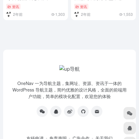
列手机内置自家云服务、钱包
资讯
资讯
等应用首次亮相）继续与华为
2年前
1,303
2年前
1,553
解除绑定，荣耀 100 系列手机
内置自家云服务、钱包等应用
首次亮相
OneNav 一为导航主题，集网址、资源、资讯于一体的
WordPress 导航主题，简约优雅的设计风格，全面的前端用
户功能，简单的模块化配置，欢迎您的体验
友链申请
免责声明
广告合作
关于我们